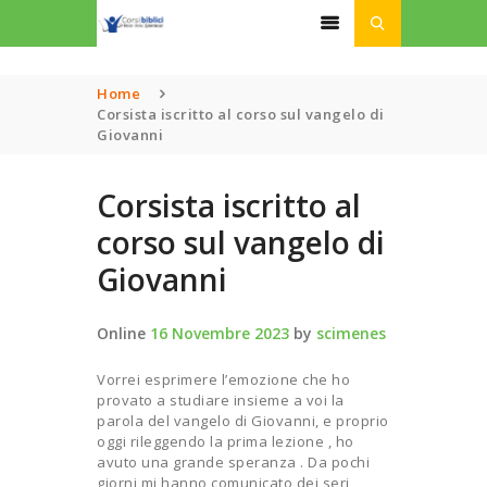
Home
Corsista iscritto al corso sul vangelo di
Giovanni
HOME
CHI SIAMO
Corsista iscritto al
CORSI
corso sul vangelo di
PODCAST
LINK UTILI
Giovanni
ISCRIZIONI
DONAZIONI
Online
16 Novembre 2023
by
scimenes
Vorrei esprimere l’emozione che ho
provato a studiare insieme a voi la
parola del vangelo di Giovanni, e proprio
oggi rileggendo la prima lezione , ho
avuto una grande speranza . Da pochi
giorni mi hanno comunicato dei seri