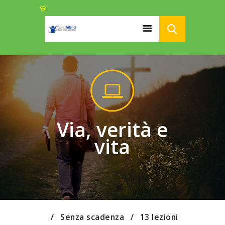
HOME
CHI SIAMO
CORSI
PODCAST
Via, verità e
LINK UTILI
vita
ISCRIZIONI
DONAZIONI
Senza scadenza
13 lezioni