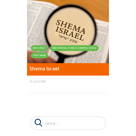
NUOVI CORSI
TEMI SPIRITUALI, STORICO-SCIENTIFICI, SOCIALI
CORSI ONLINE
Shema Israel
15 LEZIONI
Ricerca
per: