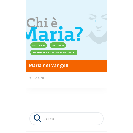
CORSI ONLINE
NUOVI CORSI
TEMI SPIRITUALI, STORICO-SCIENTIFICI, SOCIALI
Maria nei Vangeli
9 LEZIONI
Ricerca
per: