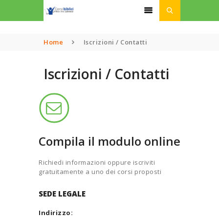
Home
Iscrizioni / Contatti
HOME
Iscrizioni / Contatti
CHI SIAMO
CORSI
PODCAST
LINK UTILI
ISCRIZIONI
Compila il modulo online
DONAZIONI
Richiedi informazioni oppure iscriviti
gratuitamente a uno dei corsi proposti
SEDE LEGALE
Indirizzo: