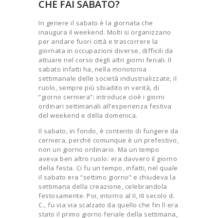
CHE FAI SABATO?
In genere il sabato è la giornata che
inaugura il weekend. Molti si organizzano
per andare fuori città e trascorrere la
giornata in occupazioni diverse, difficili da
attuare nel corso degli altri giorni feriali. Il
sabato infatti ha, nella monotonia
settimanale delle società industrializzate, il
ruolo, sempre più sbiadito in verità, di
“giorno cerniera”: introduce cioè i giorni
ordinari settimanali all’esperienza festiva
del weekend e della domenica.
Il sabato, in fondo, è contento di fungere da
cerniera, perché comunque è un prefestivo,
non un giorno ordinario. Ma un tempo
aveva ben altro ruolo: era davvero il giorno
della festa. Ci fu un tempo, infatti, nel quale
il sabato era “settimo giorno” e chiudeva la
settimana della creazione, celebrandola
festosamente. Poi, intorno al II, III secolo d.
C., fu via via scalzato da quello che fin lì era
stato il primo giorno feriale della settimana,