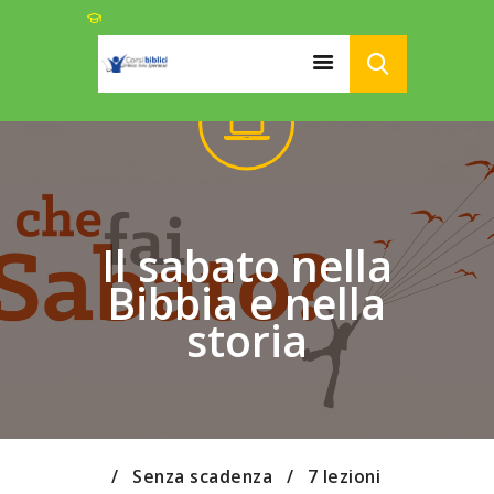
HOME
CHI SIAMO
CORSI
PODCAST
Il sabato nella
LINK UTILI
Bibbia e nella
ISCRIZIONI
storia
DONAZIONI
Senza scadenza
7 lezioni