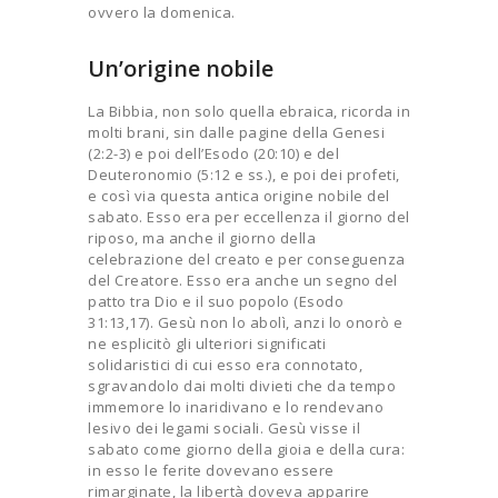
ovvero la domenica.
Un’origine nobile
La Bibbia, non solo quella ebraica, ricorda in
molti brani, sin dalle pagine della Genesi
(2:2-3) e poi dell’Esodo (20:10) e del
Deuteronomio (5:12 e ss.), e poi dei profeti,
e così via questa antica origine nobile del
sabato. Esso era per eccellenza il giorno del
riposo, ma anche il giorno della
celebrazione del creato e per conseguenza
del Creatore. Esso era anche un segno del
patto tra Dio e il suo popolo (Esodo
31:13,17). Gesù non lo abolì, anzi lo onorò e
ne esplicitò gli ulteriori significati
solidaristici di cui esso era connotato,
sgravandolo dai molti divieti che da tempo
immemore lo inaridivano e lo rendevano
lesivo dei legami sociali. Gesù visse il
sabato come giorno della gioia e della cura:
in esso le ferite dovevano essere
rimarginate, la libertà doveva apparire