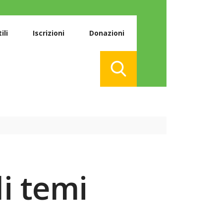
ili
Iscrizioni
Donazioni
li temi