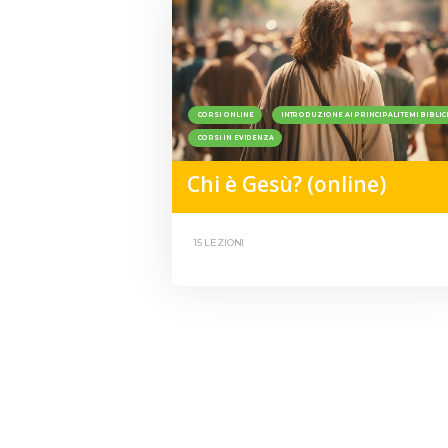
CORSI ONLINE
INTRODUZIONE AI PRINCIPALI TEMI BIBLIC
CORSI IN EVIDENZA
Chi è Gesù? (online)
15 LEZIONI