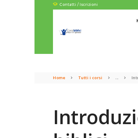
Contatti / Iscrizioni
Home
Tutti i corsi
...
Int
Introduzi