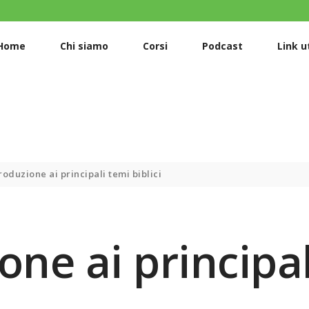
HOME
CHI SIAMO
Home
Chi siamo
Corsi
Podcast
Link ut
CORSI
PODCAST
LINK UTILI
ISCRIZIONI
roduzione ai principali temi biblici
DONAZIONI
one ai principa