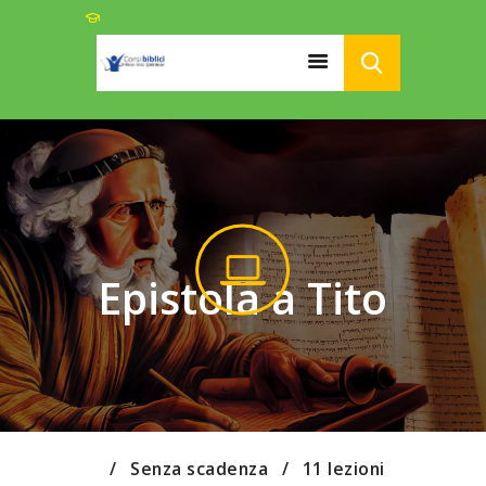
HOME
CHI SIAMO
CORSI
PODCAST
LINK UTILI
Epistola a Tito
ISCRIZIONI
DONAZIONI
Senza scadenza
11 lezioni