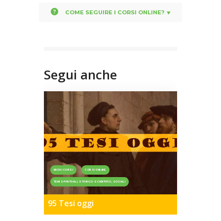
COME SEGUIRE I CORSI ONLINE?
Segui anche
NUOVI CORSI
CORSI ONLINE
TEMI SPIRITUALI, STORICO-SCIENTIFICI, SOCIALI
95 Tesi oggi