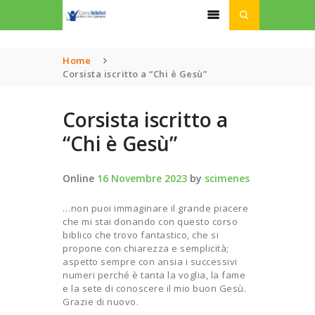
Home
Corsista iscritto a “Chi è Gesù”
HOME
CHI SIAMO
Corsista iscritto a
CORSI
“Chi è Gesù”
PODCAST
LINK UTILI
Online
16 Novembre 2023
by
scimenes
ISCRIZIONI
…non puoi immaginare il grande piacere
DONAZIONI
che mi stai donando con questo corso
biblico che trovo fantastico, che si
propone con chiarezza e semplicità;
aspetto sempre con ansia i successivi
numeri perché è tanta la voglia, la fame
e la sete di conoscere il mio buon Gesù.
Grazie di nuovo.