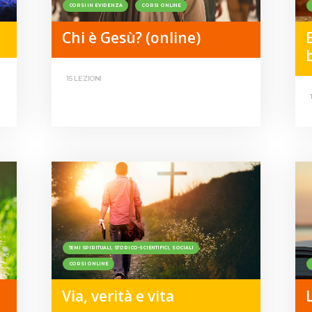
CORSI IN EVIDENZA
CORSI ONLINE
Chi è Gesù? (online)
15 LEZIONI
TEMI SPIRITUALI, STORICO-SCIENTIFICI, SOCIALI
CORSI ONLINE
Via, verità e vita