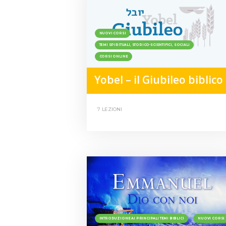
NUOVI CORSI
TEMI SPIRITUALI, STORICO-SCIENTIFICI, SOCIALI
CORSI ONLINE
Yobel – il Giubileo biblico
7 LEZIONI
INTRODUZIONE AI PRINCIPALI TEMI BIBLICI
NUOVI CORSI