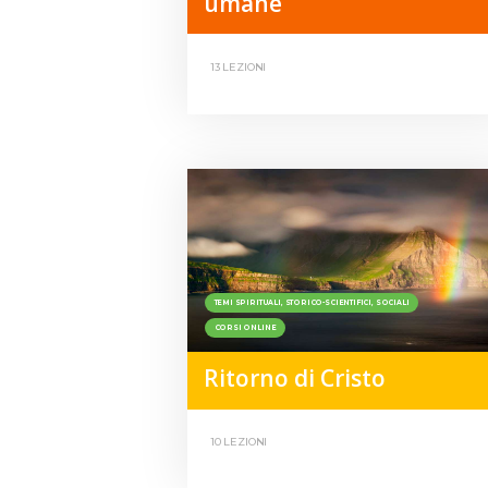
umane
13 LEZIONI
TEMI SPIRITUALI, STORICO-SCIENTIFICI, SOCIALI
CORSI ONLINE
Ritorno di Cristo
10 LEZIONI