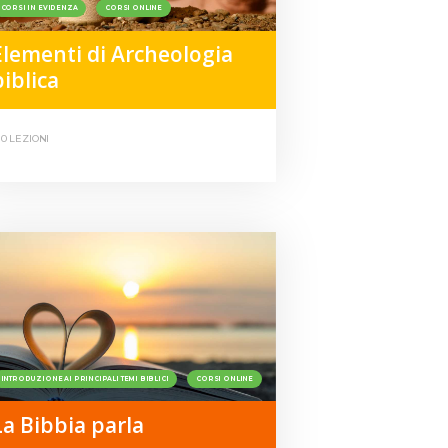
CORSI IN EVIDENZA
CORSI ONLINE
Elementi di Archeologia
biblica
10 LEZIONI
INTRODUZIONE AI PRINCIPALI TEMI BIBLICI
CORSI ONLINE
La Bibbia parla