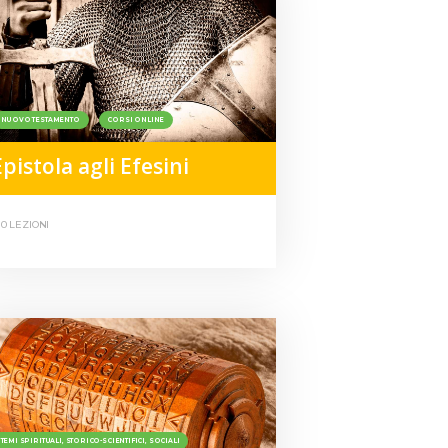
NUOVO TESTAMENTO
CORSI ONLINE
Epistola agli Efesini
10 LEZIONI
TEMI SPIRITUALI, STORICO-SCIENTIFICI, SOCIALI