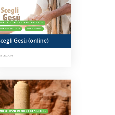
INTRODUZIONE AI PRINCIPALI TEMI BIBLICI
CORSI IN EVIDENZA
CORSI ONLINE
Scegli Gesù (online)
28 LEZIONI
TEMI SPIRITUALI, STORICO-SCIENTIFICI, SOCIALI