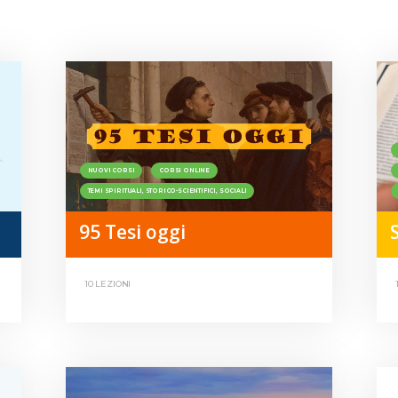
NUOVI CORSI
CORSI ONLINE
TEMI SPIRITUALI, STORICO-SCIENTIFICI, SOCIALI
95 Tesi oggi
10 LEZIONI