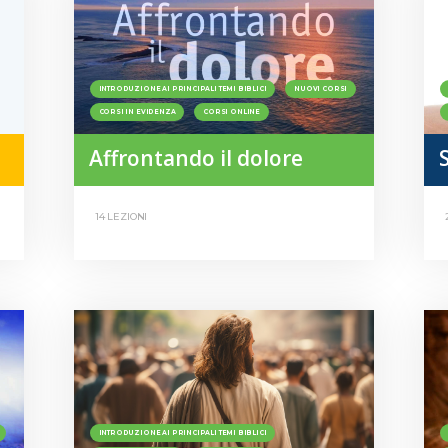
INTRODUZIONE AI PRINCIPALI TEMI BIBLICI
NUOVI CORSI
CORSI IN EVIDENZA
CORSI ONLINE
Affrontando il dolore
14 LEZIONI
INTRODUZIONE AI PRINCIPALI TEMI BIBLICI