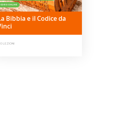
CORSI ONLINE
La Bibbia e il Codice da
Vinci
10 LEZIONI