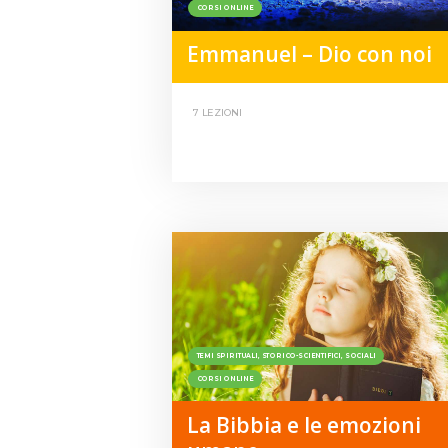
CORSI ONLINE
Emmanuel – Dio con noi
7 LEZIONI
TEMI SPIRITUALI, STORICO-SCIENTIFICI, SOCIALI
CORSI ONLINE
La Bibbia e le emozioni