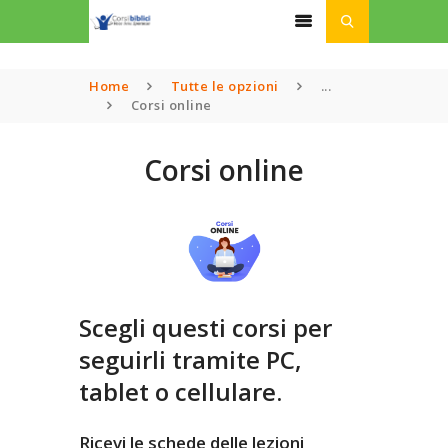
Home
Tutte le opzioni
...
Corsi online
HOME
CHI SIAMO
Corsi online
CORSI
PODCAST
LINK UTILI
ISCRIZIONI
DONAZIONI
Scegli questi corsi per
seguirli tramite PC,
tablet o cellulare.
Ricevi le schede delle lezioni