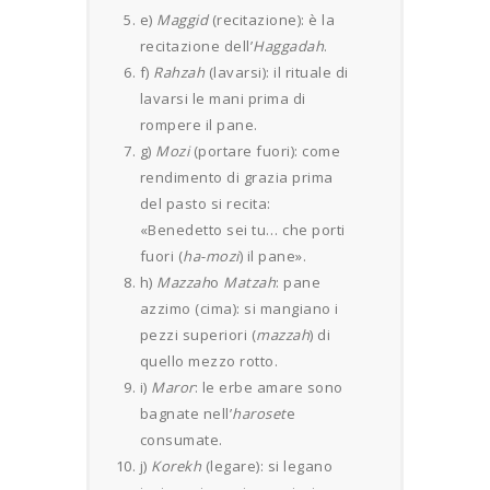
e)
Maggid
(recitazione): è la
recitazione dell’
Haggadah
.
f)
Rahzah
(lavarsi): il rituale di
lavarsi le mani prima di
rompere il pane.
g)
Mozi
(portare fuori): come
rendimento di grazia prima
del pasto si recita:
«Benedetto sei tu… che porti
fuori (
ha-mozi
) il pane».
h)
Mazzah
o
Matzah
: pane
azzimo (cima): si mangiano i
pezzi superiori (
mazzah
) di
quello mezzo rotto.
i)
Maror
: le erbe amare sono
bagnate nell’
haroset
e
consumate.
j)
Korekh
(legare): si legano