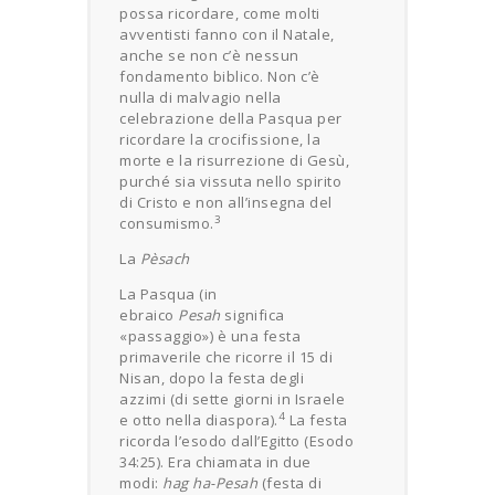
possa ricordare, come molti
avventisti fanno con il Natale,
anche se non c’è nessun
fondamento biblico. Non c’è
nulla di malvagio nella
celebrazione della Pasqua per
ricordare la crocifissione, la
morte e la risurrezione di Gesù,
purché sia vissuta nello spirito
di Cristo e non all’insegna del
3
consumismo.
La
Pèsach
La Pasqua (in
ebraico
Pesah
significa
«passaggio») è una festa
primaverile che ricorre il 15 di
Nisan, dopo la festa degli
azzimi (di sette giorni in Israele
4
e otto nella diaspora).
La festa
ricorda l’esodo dall’Egitto (Esodo
34:25). Era chiamata in due
modi:
hag ha-Pesah
(festa di