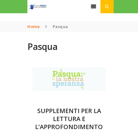
Home
Pasqua
HOME
Pasqua
CHI SIAMO
CORSI
PODCAST
LINK UTILI
ISCRIZIONI
DONAZIONI
SUPPLEMENTI PER LA
LETTURA E
L’APPROFONDIMENTO