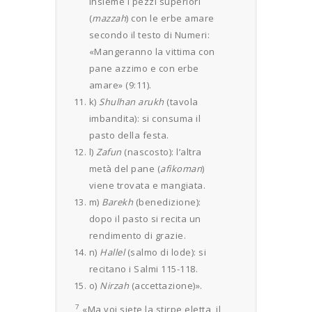
insieme i pezzi superiori
(
mazzah
) con le erbe amare
secondo il testo di Numeri:
«Mangeranno la vittima con
pane azzimo e con erbe
amare» (9:11).
k)
Shulhan arukh
(tavola
imbandita): si consuma il
pasto della festa.
l)
Zafun
(nascosto): l’altra
metà del pane (
afikoman
)
viene trovata e mangiata.
m)
Barekh
(benedizione):
dopo il pasto si recita un
rendimento di grazie.
n)
Hallel
(salmo di lode): si
recitano i Salmi 115-118.
o)
Nirzah
(accettazione)».
7
«Ma voi siete la stirpe eletta, il