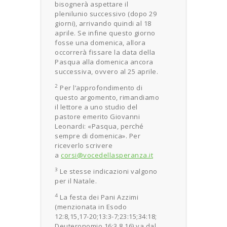
bisognerà aspettare il
plenilunio successivo (dopo 29
giorni), arrivando quindi al 18
aprile. Se infine questo giorno
fosse una domenica, allora
occorrerà fissare la data della
Pasqua alla domenica ancora
successiva, ovvero al 25 aprile.
2
Per l’approfondimento di
questo argomento, rimandiamo
il lettore a uno studio del
pastore emerito Giovanni
Leonardi: «Pasqua, perché
sempre di domenica». Per
riceverlo scrivere
a
corsi@vocedellasperanza.it
3
Le stesse indicazioni valgono
per il Natale.
4
La festa dei Pani Azzimi
(menzionata in Esodo
12:8,15,17-20;13:3-7;23:15;34:18;
Deuteronomio 16:3,8,16) va dal