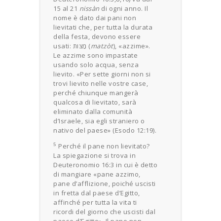
15 al 21
nissàn
di ogni anno. Il
nome è dato dai pani non
lievitati che, per tutta la durata
della festa, devono essere
usati: מַצֹּות (
matzòt
), «azzime».
Le azzime sono impastate
usando solo acqua, senza
lievito. «Per sette giorni non si
trovi lievito nelle vostre case,
perché chiunque mangerà
qualcosa di lievitato, sarà
eliminato dalla comunità
d’Israele, sia egli straniero o
nativo del paese» (Esodo 12:19).
5
Perché il pane non lievitato?
La spiegazione si trova in
Deuteronomio 16:3 in cui è detto
di mangiare «pane azzimo,
pane d’afflizione, poiché uscisti
in fretta dal paese d’Egitto,
affinché per tutta la vita ti
ricordi del giorno che uscisti dal