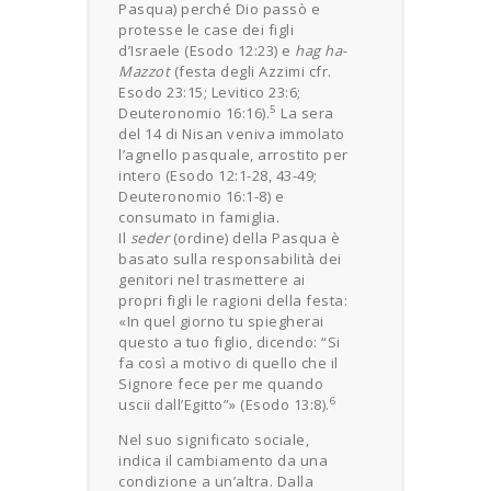
Pasqua) perché Dio passò e
protesse le case dei figli
d’Israele (Esodo 12:23) e
hag ha-
Mazzot
(festa degli Azzimi cfr.
Esodo 23:15; Levitico 23:6;
5
Deuteronomio 16:16).
La sera
del 14 di Nisan veniva immolato
l’agnello pasquale, arrostito per
intero (Esodo 12:1-28, 43-49;
Deuteronomio 16:1-8) e
consumato in famiglia.
Il
seder
(ordine) della Pasqua è
basato sulla responsabilità dei
genitori nel trasmettere ai
propri figli le ragioni della festa:
«In quel giorno tu spiegherai
questo a tuo figlio, dicendo: “Si
fa così a motivo di quello che il
Signore fece per me quando
6
uscii dall’Egitto”» (Esodo 13:8).
Nel suo significato sociale,
indica il cambiamento da una
condizione a un’altra. Dalla