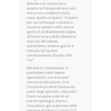
delinea con chiarezza in
quanto la Pasqua ebraica non
aveva una scadenza fissa,
1
come quella cristiana.
Il motivo
per cui la Pasqua cristiana si
osserva sempre nello stesso
giorno è probabilmente legato
all’osservanza della domenica
al posto del sabato,
quest’ultimo settimo giorno e
indicato nel quarto
comandamento (Esodo 20:8-
2
11).
Nel Nuovo Testamento, in
particolare nelle lettere
apostoliche, non troviamo
nessuna indicazione circa
l’osservanza della Pasqua da
parte degli apostoli. L’apostolo
Paolo ne parla come di un
evento tipologico storico–
messianico già realizzato nella
persona di Gesù (1 Corinzi 5:7).