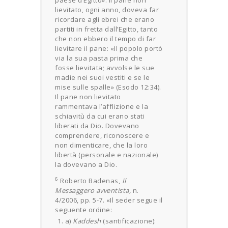
paese d’Egitto». Il pane non
lievitato, ogni anno, doveva far
ricordare agli ebrei che erano
partiti in fretta dall’Egitto, tanto
che non ebbero il tempo di far
lievitare il pane: «Il popolo portò
via la sua pasta prima che
fosse lievitata; avvolse le sue
madie nei suoi vestiti e se le
mise sulle spalle» (Esodo 12:34).
Il pane non lievitato
rammentava l’afflizione e la
schiavitù da cui erano stati
liberati da Dio. Dovevano
comprendere, riconoscere e
non dimenticare, che la loro
libertà (personale e nazionale)
la dovevano a Dio.
6
Roberto Badenas,
Il
Messaggero avventista,
n.
4/2006, pp. 5-7. «Il seder segue il
seguente ordine:
a)
Kaddesh
(santificazione):