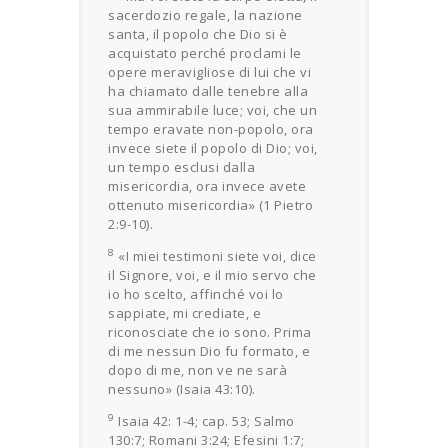
sacerdozio regale, la nazione
santa, il popolo che Dio si è
acquistato perché proclami le
opere meravigliose di lui che vi
ha chiamato dalle tenebre alla
sua ammirabile luce; voi, che un
tempo eravate non-popolo, ora
invece siete il popolo di Dio; voi,
un tempo esclusi dalla
misericordia, ora invece avete
ottenuto misericordia» (1 Pietro
2:9-10).
8
«I miei testimoni siete voi, dice
il Signore, voi, e il mio servo che
io ho scelto, affinché voi lo
sappiate, mi crediate, e
riconosciate che io sono. Prima
di me nessun Dio fu formato, e
dopo di me, non ve ne sarà
nessuno» (Isaia 43:10).
9
Isaia 42: 1-4; cap. 53; Salmo
130:7; Romani 3:24; Efesini 1:7;