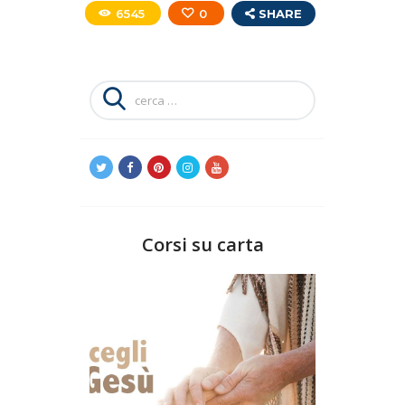
6545
0
SHARE
Ricerca
per:
Corsi su carta