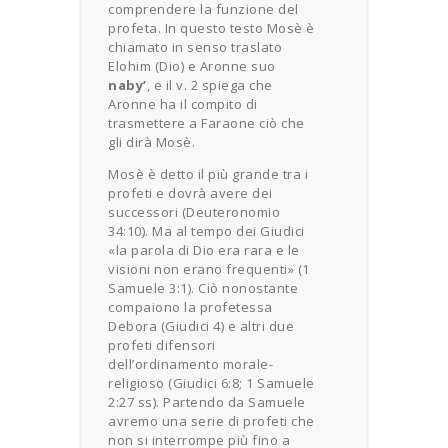
comprendere la funzione del
profeta. In questo testo Mosè è
chiamato in senso traslato
Elohim (Dio) e Aronne suo
naby’
, e il v. 2 spiega che
Aronne ha il compito di
trasmettere a Faraone ciò che
gli dirà Mosè.
Mosè è detto il più grande tra i
profeti e dovrà avere dei
successori (Deuteronomio
34:10). Ma al tempo dei Giudici
«la parola di Dio era rara e le
visioni non erano frequenti» (1
Samuele 3:1). Ciò nonostante
compaiono la profetessa
Debora (Giudici 4) e altri due
profeti difensori
dell’ordinamento morale-
religioso (Giudici 6:8; 1 Samuele
2:27 ss). Partendo da Samuele
avremo una serie di profeti che
non si interrompe più fino a