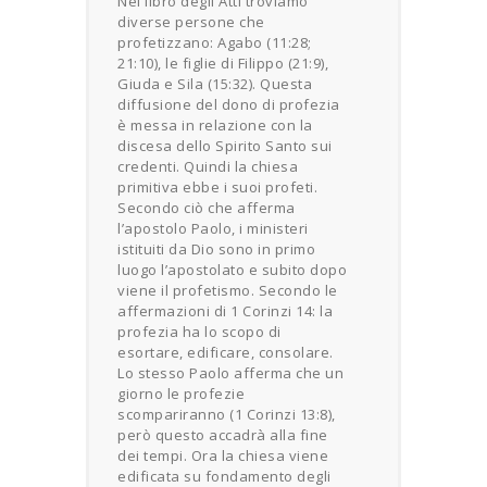
Nel libro degli Atti troviamo
diverse persone che
profetizzano: Agabo (11:28;
21:10), le figlie di Filippo (21:9),
Giuda e Sila (15:32). Questa
diffusione del dono di profezia
è messa in relazione con la
discesa dello Spirito Santo sui
credenti. Quindi la chiesa
primitiva ebbe i suoi profeti.
Secondo ciò che afferma
l’apostolo Paolo, i ministeri
istituiti da Dio sono in primo
luogo l’apostolato e subito dopo
viene il profetismo. Secondo le
affermazioni di 1 Corinzi 14: la
profezia ha lo scopo di
esortare, edificare, consolare.
Lo stesso Paolo afferma che un
giorno le profezie
scompariranno (1 Corinzi 13:8),
però questo accadrà alla fine
dei tempi. Ora la chiesa viene
edificata su fondamento degli