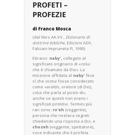
PROFETI –
PROFEZIE
di Franco Mosca
(dal libro AA.VV.,
Dizionario di
dottrine bibliche
, Edizioni ADV,
Falciani Impruneta FI, 1990)
Ebraico:
naby’,
collegato al
significato originario di «colui
che è chiamato da Dio». La
missione affidata al
naby’
fece
sì che costui fosse considerato
come «araldo, oratore (di Dio),
colui che parla al posto di»,
anche se questi non erano i
significati primitivi. Termini più
rari sono:
ro’eh
(veggente),
persona che rivelava segreti
chiedendo una risposta a Dio, e
chozeh
(veggente, spettatore),
voce indicante che il profeta