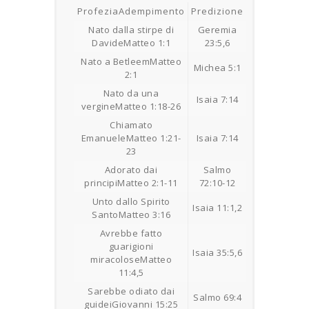
ProfeziaAdempimento
Predizione
Nato dalla stirpe di
Geremia
DavideMatteo 1:1
23:5,6
Nato a BetleemMatteo
Michea 5:1
2:1
Nato da una
Isaia 7:14
vergineMatteo 1:18-26
Chiamato
EmanueleMatteo 1:21-
Isaia 7:14
23
Adorato dai
Salmo
principiMatteo 2:1-11
72:10-12
Unto dallo Spirito
Isaia 11:1,2
SantoMatteo 3:16
Avrebbe fatto
guarigioni
Isaia 35:5,6
miracoloseMatteo
11:4,5
Sarebbe odiato dai
Salmo 69:4
guideiGiovanni 15:25