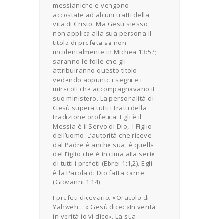
messianiche e vengono
accostate ad alcuni tratti della
vita di Cristo. Ma Gesù stesso
non applica alla sua persona il
titolo di profeta se non
incidentalmente in Michea 13:57;
saranno le folle che gli
attribuiranno questo titolo
vedendo appunto i segni e i
miracoli che accompagnavano il
suo ministero. La personalità di
Gesù supera tutti i tratti della
tradizione profetica: Egli è il
Messia è il Servo di Dio, il Figlio
dell’uomo. L’autorità che riceve
dal Padre è anche sua, è quella
del Figlio che è in cima alla serie
di tutti i profeti (Ebrei 1:1,2). Egli
è la Parola di Dio fatta carne
(Giovanni 1:14).
I profeti dicevano: «Oracolo di
Yahweh… » Gesù dice: «In verità
in verità io vi dico». La sua