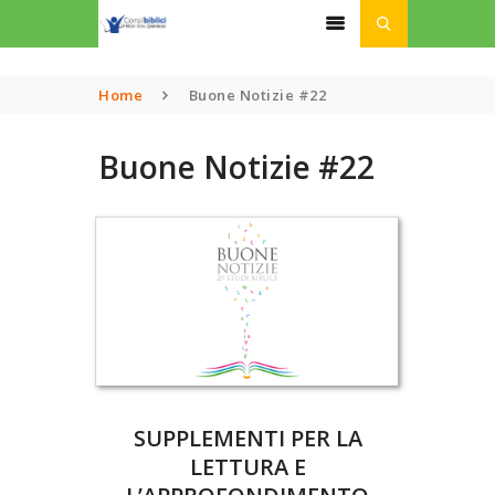
Home
Buone Notizie #22
HOME
Buone Notizie #22
CHI SIAMO
CORSI
PODCAST
LINK UTILI
ISCRIZIONI
DONAZIONI
SUPPLEMENTI PER LA
LETTURA E