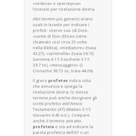
«vedeva» o «percepiva»
l’oracolo per rivelazione divina.
Altri termini più generici erano
usati in Israele per indicare i
profeti: «Servo suo (di Dio)»,
«uomo di Dio» (Eliseo viene
chiamato così circa 35 volte
nella Bibbia), «mediatore» (Isaia
43:27), «sentinella» (Isaia 56:10;
Geremia 6:17; Ezechiele 3:17;
33:7 ss), «messaggero» (2
Cronache 36:15 ss; Isaia 44:26).
Il greco
profetes
indica colui
che annuncia e spiega la
rivelazione divina; lo stesso
termine può anche designare gli
scritti profetici dell’Antico
Testamento (AT) (Matteo 5:17;
Giovanni 6:45 ecc.). Compare
anche il termine astratto
profeteia
e sta ad indicare la
parola profetica dell’AT o un