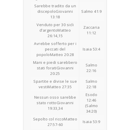
Sarebbe tradito da un
discepoloGiovanni
Salmo 41:9
13:18
Venduto per 30 sicli
Zaccaria
d’argentoMatteo
11:12
26:14,15
Avrebbe sofferto per i
peccati del
Isaia 53:4
popoloMatteo 20:28
Mani e piedi sarebbero
Salmo
stati foratiGiovanni
22:16
20:25
Spartite e divise le sue
Salmo
vestiMatteo 27:35
22:18
Esodo
Nessun osso sarebbe
12:46
stato rottoGiovanni
(Salmo
19:33,34
34:20)
Sepolto col riccoMatteo
Isaia 53:9
27:57-60