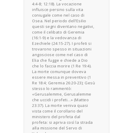
4:4-8; 12:18). La vocazione
influisce persino sulla vita
coniugale come nel caso di
Osea. Nel periodo dell’Esilio
questi segni diventano negativi,
come il celibato di Geremia
(16:1-9) e la vedovanza di
Ezechiele (24:15-27). I profeti si
trovarono spesso in situazioni
angosciose come nel caso di
Elia che fugge e chiede a Dio
che lo faccia morire (1 Re 19:4).
La morte comunque doveva
essere messa in preventivo (1
Re 18:4; Geremia 26:20-23); Gesù
stesso lo rammentò:
«Gerusalemme, Gerusalemme
che uccidi i profeti…» (Matteo
23:37). La morte veniva quasi
vista come il corollario del
ministero del profeta dal
profeta: si apriva così la strada
alla missione del Servo di