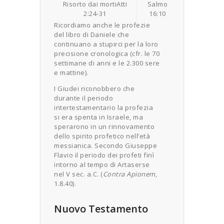
Risorto dai mortiAtti
Salmo
2:24-31
16:10
Ricordiamo anche le profezie
del libro di Daniele che
continuano a stupirci per la loro
precisione cronologica (cfr. le 70
settimane di anni e le 2.300 sere
e mattine).
I Giudei riconobbero che
durante il periodo
intertestamentario la profezia
si era spenta in Israele, ma
sperarono in un rinnovamento
dello spirito profetico nell’età
messianica. Secondo Giuseppe
Flavio il periodo dei profeti finì
intorno al tempo di Artaserse
nel V sec. a.C. (
Contra Apionem
,
1.8.40).
Nuovo Testamento