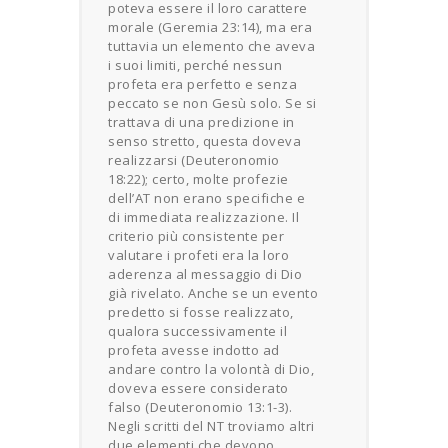
poteva essere il loro carattere
morale (Geremia 23:14), ma era
tuttavia un elemento che aveva
i suoi limiti, perché nessun
profeta era perfetto e senza
peccato se non Gesù solo. Se si
trattava di una predizione in
senso stretto, questa doveva
realizzarsi (Deuteronomio
18:22); certo, molte profezie
dell’AT non erano specifiche e
di immediata realizzazione. Il
criterio più consistente per
valutare i profeti era la loro
aderenza al messaggio di Dio
già rivelato. Anche se un evento
predetto si fosse realizzato,
qualora successivamente il
profeta avesse indotto ad
andare contro la volontà di Dio,
doveva essere considerato
falso (Deuteronomio 13:1-3).
Negli scritti del NT troviamo altri
due elementi che devono