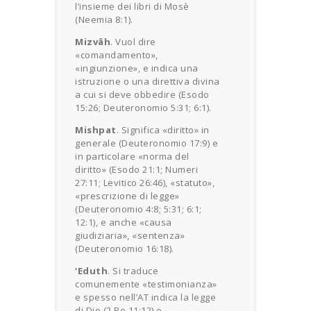
l’insieme dei libri di Mosè
(Neemia 8:1).
Mizvâh
. Vuol dire
«comandamento»,
«ingiunzione», e indica una
istruzione o una direttiva divina
a cui si deve obbedire (Esodo
15:26; Deuteronomio 5:31; 6:1).
Mishpat
. Significa «diritto» in
generale (Deuteronomio 17:9) e
in particolare «norma del
diritto» (Esodo 21:1; Numeri
27:11; Levitico 26:46), «statuto»,
«prescrizione di legge»
(Deuteronomio 4:8; 5:31; 6:1;
12:1), e anche «causa
giudiziaria», «sentenza»
(Deuteronomio 16:18).
‘Eduth
. Si traduce
comunemente «testimonianza»
e spesso nell’AT indica la legge
di Dio (2 Re 11:12) e