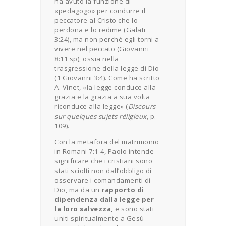
ha avuto la funzione di
«pedagogo» per condurre il
peccatore al Cristo che lo
perdona e lo redime (Galati
3:24), ma non perché egli torni a
vivere nel peccato (Giovanni
8:11 sp), ossia nella
trasgressione della legge di Dio
(1 Giovanni 3:4). Come ha scritto
A. Vinet, «la legge conduce alla
grazia e la grazia a sua volta
riconduce alla legge» (
Discours
sur quelques sujets réligieux
, p.
109).
Con la metafora del matrimonio
in Romani 7:1-4, Paolo intende
significare che i cristiani sono
stati sciolti non dall’obbligo di
osservare i comandamenti di
Dio, ma da un
rapporto di
dipendenza dalla legge per
la loro salvezza,
e sono stati
uniti spiritualmente a Gesù