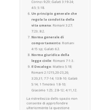
Corinzi 9:20; Galati 3:19-24;
4:5; 5:18.
Un principio generale che
regola la condotta della
vita umana
: Romani 3:27;
7:23; 8:2.
Norma generale di
comportamento
: Romani
4:15 sp; Galati 6:2.
Norma giuridica della
legge civile
: Romani 7:1-3.
Il Decalogo
: Matteo 5:18;
Romani 2:1215,20-23,26;
3:20,31; 7:7-14; 13:8-10: Galati
5:14; 1 Timoteo 1:8-10;
Giacomo 1:25; 2:8-12; 4:11,12.
La ristrettezza dello spazio non
consente di approfondire
ulteriormente la questione