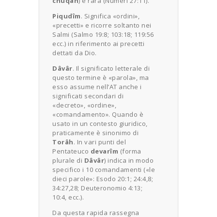
chuqâh
) è rara (Numeri 27:11).
Piqudîm
. Significa «ordini»,
«precetti» e ricorre soltanto nei
Salmi (Salmo 19:8; 103:18; 119:56
ecc.) in riferimento ai precetti
dettati da Dio.
Dâvâr
. Il significato letterale di
questo termine è «parola», ma
esso assume nell’AT anche i
significati secondari di
«decreto», «ordine»,
«comandamento». Quando è
usato in un contesto giuridico,
praticamente è sinonimo di
Torâh
. In vari punti del
Pentateuco
devarîm
(forma
plurale di
Dâvâr
) indica in modo
specifico i 10 comandamenti («le
dieci parole»: Esodo 20:1; 24:4,8;
34:27,28; Deuteronomio 4:13;
10:4, ecc.).
Da questa rapida rassegna