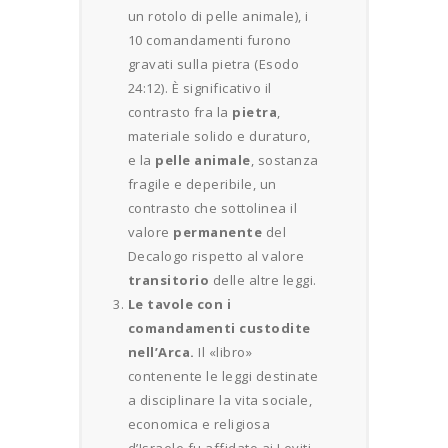
un rotolo di pelle animale), i
10 comandamenti furono
gravati sulla pietra (Esodo
24:12). È significativo il
contrasto fra la
pietra
,
materiale solido e duraturo,
e la
pelle animale
, sostanza
fragile e deperibile, un
contrasto che sottolinea il
valore
permanente
del
Decalogo rispetto al valore
transitorio
delle altre leggi.
Le tavole con i
comandamenti custodite
nell’Arca.
Il «libro»
contenente le leggi destinate
a disciplinare la vita sociale,
economica e religiosa
d’Israele fu affidato ai Leviti