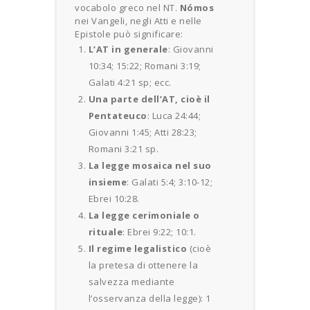
vocabolo greco nel NT.
Nómos
nei Vangeli, negli Atti e nelle
Epistole può significare:
L’AT in generale
: Giovanni
10:34; 15:22; Romani 3:19;
Galati 4:21 sp; ecc.
Una parte dell’AT, cioè il
Pentateuco
: Luca 24:44;
Giovanni 1:45; Atti 28:23;
Romani 3:21 sp.
La legge mosaica nel suo
insieme
: Galati 5:4; 3:10-12;
Ebrei 10:28.
La legge cerimoniale o
rituale
: Ebrei 9:22; 10:1.
Il regime legalistico
(cioè
la pretesa di ottenere la
salvezza mediante
l’osservanza della legge): 1