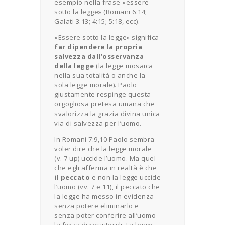
esempio nella frase «essere
sotto la legge» (Romani 6:14;
Galati 3:13; 4:15; 5:18, ecc).
«Essere sotto la legge» significa
far dipendere la propria
salvezza dall’osservanza
della legge
(la legge mosaica
nella sua totalità o anche la
sola legge morale). Paolo
giustamente respinge questa
orgogliosa pretesa umana che
svalorizza la grazia divina unica
via di salvezza per l’uomo.
In Romani 7:9,10 Paolo sembra
voler dire che la legge morale
(v. 7 up) uccide l’uomo. Ma quel
che egli afferma in realtà è che
il peccato
e non la legge uccide
l’uomo (vv. 7 e 11), il peccato che
la legge ha messo in evidenza
senza potere eliminarlo e
senza poter conferire all’uomo
la forza di resistergli. La legge,