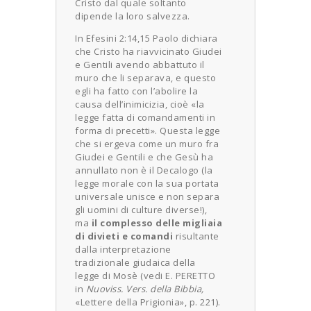
Cristo dal quale soltanto
dipende la loro salvezza.
In Efesini 2:14,15 Paolo dichiara
che Cristo ha riavvicinato Giudei
e Gentili avendo abbattuto il
muro che li separava, e questo
egli ha fatto con l’abolire la
causa dell’inimicizia, cioè «la
legge fatta di comandamenti in
forma di precetti». Questa legge
che si ergeva come un muro fra
Giudei e Gentili e che Gesù ha
annullato non è il Decalogo (la
legge morale con la sua portata
universale unisce e non separa
gli uomini di culture diverse!),
ma
il complesso delle migliaia
di divieti e comandi
risultante
dalla interpretazione
tradizionale giudaica della
legge di Mosè (vedi E. PERETTO
in
Nuoviss. Vers. della Bibbia,
«Lettere della Prigionia», p. 221).