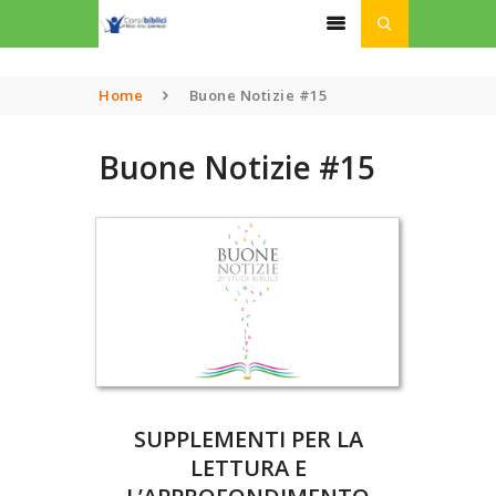
Home
Buone Notizie #15
HOME
Buone Notizie #15
CHI SIAMO
CORSI
PODCAST
LINK UTILI
ISCRIZIONI
DONAZIONI
SUPPLEMENTI PER LA
LETTURA E