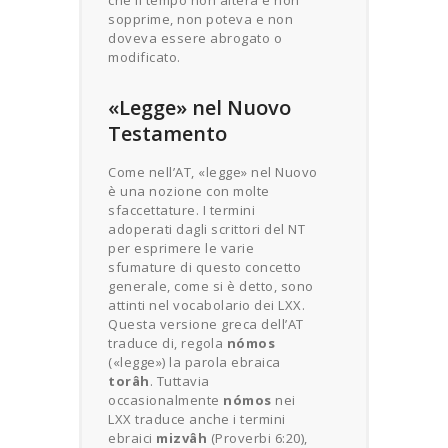
sopprime, non poteva e non
doveva essere abrogato o
modificato.
«Legge» nel Nuovo
Testamento
Come nell’AT, «legge» nel Nuovo
è una nozione con molte
sfaccettature. I termini
adoperati dagli scrittori del NT
per esprimere le varie
sfumature di questo concetto
generale, come si è detto, sono
attinti nel vocabolario dei LXX.
Questa versione greca dell’AT
traduce di, regola
nómos
(«legge») la parola ebraica
torâh
. Tuttavia
occasionalmente
nómos
nei
LXX traduce anche i termini
ebraici
mizvâh
(Proverbi 6:20),