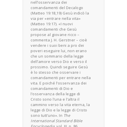
nell’osservanza dei
comandamenti del Decalogo
(Matteo 19:18,19) Gesù indicò la
via per «entrare nella vita»
(Matteo 19:17). «I nuovi
comandamenti che Gesù
propose al giovane ricco –
commenta J. H. Gerstner – cioè
vendere i suoi beni a pro dei
poveri eseguire lui, non erano
che un sommario della legge
dell’amore verso Dio e verso il
prossimo. Quindi seguire Gesù
è lo stesso che osservare i
comandamenti per entrare nella
vita. E poiché l’osservanza dei
comandamenti di Dio e
l’osservanza della legge di
Cristo sono l’una e l’altra il
cammino verso la vita eterna, la
legge di Dio e la legge di Cristo
sono tutt’uno». In
The
International Standard Bible
Encyclopedia,
vol. III, p. 86.