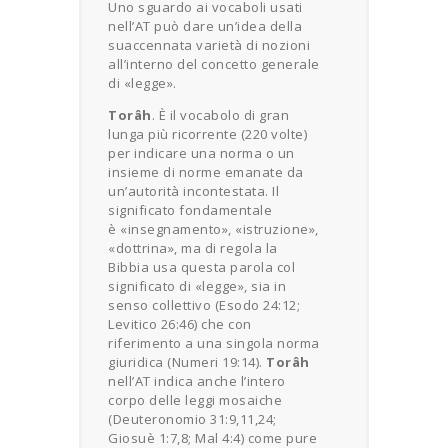
Uno sguardo ai vocaboli usati
nell’AT può dare un’idea della
suaccennata varietà di nozioni
all’interno del concetto generale
di «legge».
Torâh
. È il vocabolo di gran
lunga più ricorrente (220 volte)
per indicare una norma o un
insieme di norme emanate da
un’autorità incontestata. Il
significato fondamentale
è «insegnamento», «istruzione»,
«dottrina», ma di regola la
Bibbia usa questa parola col
significato di «legge», sia in
senso collettivo (Esodo 24:12;
Levitico 26:46) che con
riferimento a una singola norma
giuridica (Numeri 19:14).
Torâh
nell’AT indica anche l’intero
corpo delle leggi mosaiche
(Deuteronomio 31:9,11,24;
Giosuè 1:7,8; Mal 4:4) come pure