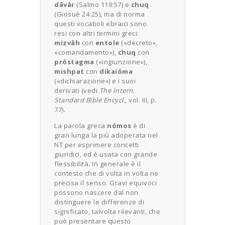
dâvâr
(Salmo 119:57) e
chuq
(Giosuè 24:25), ma di norma
questi vocaboli ebraici sono
resi con altri termini greci:
mizvâh
con
entole
(«decreto»,
«comandamento»),
chuq
con
próstagma
(«ingiunzione»),
mishpat
con
dikaióma
(«dichiarazione») e i suoi
derivati (vedi
The Intern.
Standard Bible Encycl
., vol. III, p.
77).
La parola greca
nómos
è di
gran lunga la più adoperata nel
NT per esprimere concetti
giuridici, ed è usata con grande
flessibilità. In generale è il
contesto che di volta in volta ne
precisa il senso. Gravi equivoci
possono nascere dal non
distinguere le differenze di
significato, talvolta rilevanti, che
può presentare questo