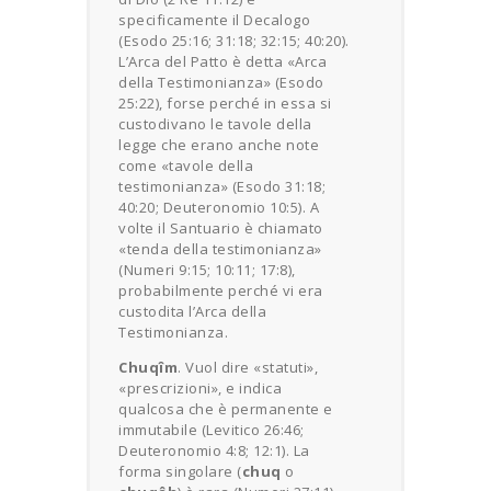
specificamente il Decalogo
(Esodo 25:16; 31:18; 32:15; 40:20).
L’Arca del Patto è detta «Arca
della Testimonianza» (Esodo
25:22), forse perché in essa si
custodivano le tavole della
legge che erano anche note
come «tavole della
testimonianza» (Esodo 31:18;
40:20; Deuteronomio 10:5). A
volte il Santuario è chiamato
«tenda della testimonianza»
(Numeri 9:15; 10:11; 17:8),
probabilmente perché vi era
custodita l’Arca della
Testimonianza.
Chuqîm
. Vuol dire «statuti»,
«prescrizioni», e indica
qualcosa che è permanente e
immutabile (Levitico 26:46;
Deuteronomio 4:8; 12:1). La
forma singolare (
chuq
o