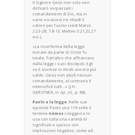
Il Signore Gesù non solo non
dichiarò sorpassati i
comandamenti di Dio, ma in
varie occasioni ne ribadì il
valore per l’uomo (vedi Marco
2:23-28; 7:8-13; Matteo 5:21,22,27
ecc.).
«La riconferma della legge
morale da parte di Cristo fu
totale. Tutt’altro che affrancare
dalla legge i suoi discepoli, Egli
ve li avvinse in modo ancora più
saldo. Gesù non abolì nessun
comandamento, al contrario li
intensificò tutti…» (J.H.
GERSTNER, in
op. cit
., p. 88).
Paolo e la legge
. Nelle sue
epistole Paolo usa 119 volte il
termine
nómos
(«legge») e lo
usa con tutta una varietà di
significati e spesso con
implicazioni negative, come ad