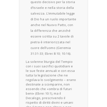
questo decisivo per la storia
d’Israele e nella storia della
salvezza. L’immutabile legge
di Dio ha un ruolo importante
anche nel Nuovo Patto, con
la differenza che anziché
essere scritta su 2 tavole di
pietra è interiorizzata nel
cuore dell’uomo (Geremia
31:31-33; Ebrei 8:10; 10:16).
La solenne liturgia del Tempio
con i suoi sacrifici quotidiani e
le sue feste annuali e con essa
tutta la legislazione che ne
regolava lo svolgimento – erano
destinate a scomparire, non
essendo che «ombra di futuri
beni» (Ebrei 10:1), ma il
Decalogo, prescrivendo il
rispetto di diritti divini e umani
che il tempo non altera e non