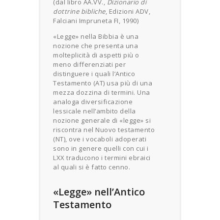
(dal libro AA.VV.,
Dizionario di
dottrine bibliche
, Edizioni ADV,
Falciani Impruneta FI, 1990)
«Legge» nella Bibbia è una
nozione che presenta una
molteplicità di aspetti più o
meno differenziati per
distinguere i quali l’Antico
Testamento (AT) usa più di una
mezza dozzina di termini. Una
analoga diversificazione
lessicale nell’ambito della
nozione generale di «legge» si
riscontra nel Nuovo testamento
(NT), ove i vocaboli adoperati
sono in genere quelli con cui i
LXX traducono i termini ebraici
al quali si è fatto cenno.
«Legge» nell’Antico
Testamento