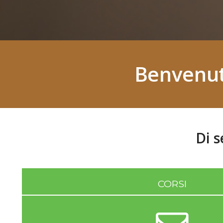
Benvenuti
Di s
CORSI