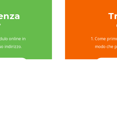
enza
T
?
ulo online in
Come primo 
o indirizzo.
modo che po
na busta
Dopo l’iscri
so, una lettera
seguito una 
questionari.
introduttiva
da leggere e
file in form
pilato e
Ogni lezio