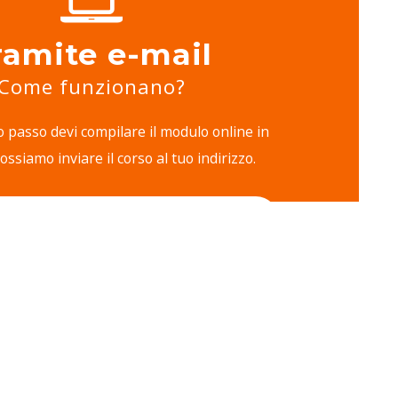
ramite e-mail
Come funzionano?
passo devi compilare il modulo online in
ssiamo inviare il corso al tuo indirizzo.
REGISTRATI QUI
zione, si riceve una mail di conferma e in
mail con i seguenti allegati: la lettera
, i file in formato Pdf delle prime lezioni, i
ato Word con i questionari del corso scelto.
ne è composta da una parte da leggere e