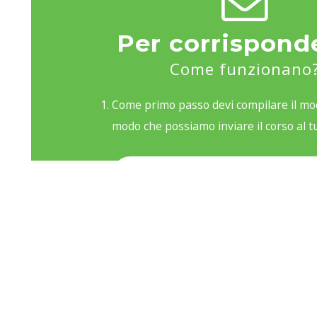
Per corrispond
Come funzionano
Come primo passo devi compilare il mod
modo che possiamo inviare il corso al tu
REGISTRATI QUI
Dopo l’iscrizione, si riceve per posta u
contenente: le prime due lezioni del cor
di benvenuto, una busta per spedire i 
Ogni lezione è composta da una parte 
da un questionario che va staccato, com